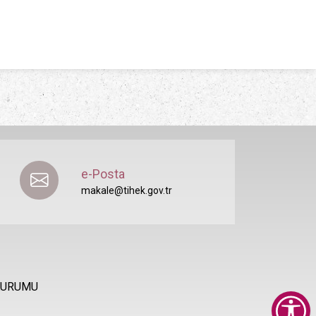
e-Posta
makale@tihek.gov.tr
 KURUMU