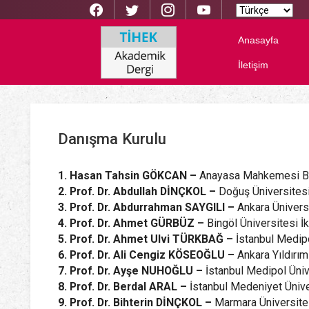
Anasayfa
İletişim
Danışma Kurulu
1. Hasan Tahsin GÖKCAN –
Anayasa Mahkemesi Ba
2. Prof. Dr. Abdullah DİNÇKOL –
Doğuş Üniversites
3. Prof. Dr. Abdurrahman SAYGILI –
Ankara Ünivers
4. Prof. Dr. Ahmet GÜRBÜZ –
Bingöl Üniversitesi İk
5. Prof. Dr. Ahmet Ulvi TÜRKBAĞ –
İstanbul Medip
6. Prof. Dr. Ali Cengiz KÖSEOĞLU –
Ankara Yıldırı
7. Prof. Dr. Ayşe NUHOĞLU –
İstanbul Medipol Üniv
8. Prof. Dr. Berdal ARAL –
İstanbul Medeniyet Üniver
9. Prof. Dr. Bihterin DİNÇKOL –
Marmara Üniversite