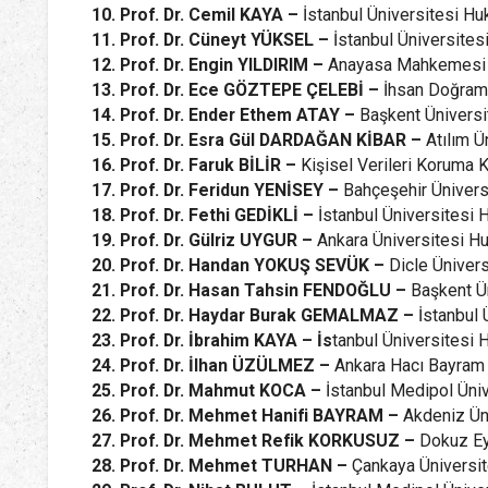
10. Prof. Dr. Cemil KAYA –
İstanbul Üniversitesi Hu
11. Prof. Dr. Cüneyt YÜKSEL –
İstanbul Üniversites
12. Prof. Dr. Engin YILDIRIM –
Anayasa Mahkemesi
13. Prof. Dr. Ece GÖZTEPE ÇELEBİ –
İhsan Doğrama
14. Prof. Dr. Ender Ethem ATAY –
Başkent Üniversi
15. Prof. Dr. Esra Gül DARDAĞAN KİBAR –
Atılım Ü
16. Prof. Dr. Faruk BİLİR –
Kişisel Verileri Koruma
17. Prof. Dr. Feridun YENİSEY –
Bahçeşehir Ünivers
18. Prof. Dr. Fethi GEDİKLİ –
İstanbul Üniversitesi 
19. Prof. Dr. Gülriz UYGUR –
Ankara Üniversitesi Hu
20. Prof. Dr. Handan YOKUŞ SEVÜK –
Dicle Üniver
21. Prof. Dr. Hasan Tahsin FENDOĞLU –
Başkent Ü
22. Prof. Dr. Haydar Burak GEMALMAZ –
İstanbul 
23. Prof. Dr. İbrahim KAYA – İs
tanbul Üniversitesi 
24. Prof. Dr. İlhan ÜZÜLMEZ –
Ankara Hacı Bayram 
25. Prof. Dr. Mahmut KOCA –
İstanbul Medipol Üni
26. Prof. Dr. Mehmet Hanifi BAYRAM –
Akdeniz Ün
27. Prof. Dr. Mehmet Refik KORKUSUZ –
Dokuz Ey
28. Prof. Dr. Mehmet TURHAN –
Çankaya Üniversit