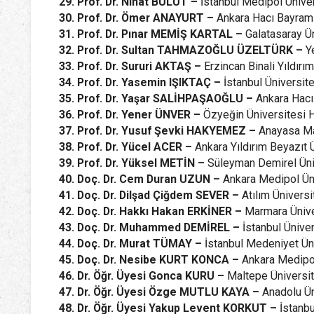
29. Prof. Dr. Nihat BULUT –
İstanbul Medipol Ünive
30. Prof. Dr. Ömer ANAYURT –
Ankara Hacı Bayram 
31. Prof. Dr. Pınar MEMİŞ KARTAL –
Galatasaray Ü
32. Prof. Dr. Sultan TAHMAZOĞLU ÜZELTÜRK –
Y
33. Prof. Dr. Sururi AKTAŞ –
Erzincan Binali Yıldırı
34. Prof. Dr. Yasemin IŞIKTAÇ –
İstanbul Üniversit
35. Prof. Dr. Yaşar SALİHPAŞAOĞLU –
Ankara Hacı
36. Prof. Dr. Yener ÜNVER –
Özyeğin Üniversitesi 
37. Prof. Dr. Yusuf Şevki HAKYEMEZ –
Anayasa M
38. Prof. Dr. Yücel ACER –
Ankara Yıldırım Beyazıt 
39. Prof. Dr. Yüksel METİN –
Süleyman Demirel Üni
40. Doç. Dr. Cem Duran UZUN –
Ankara Medipol Ün
41. Doç. Dr. Dilşad Çiğdem SEVER –
Atılım Ünivers
42. Doç. Dr. Hakkı Hakan ERKİNER –
Marmara Ünive
43. Doç. Dr. Muhammed DEMİREL –
İstanbul Ünive
44. Doç. Dr. Murat TÜMAY –
İstanbul Medeniyet Ün
45. Doç. Dr. Nesibe KURT KONCA –
Ankara Medipol
46. Dr. Öğr. Üyesi Gonca KURU –
Maltepe Üniversit
47. Dr. Öğr. Üyesi Özge MUTLU KAYA –
Anadolu Ün
48. Dr. Öğr. Üyesi Yakup Levent KORKUT –
İstanb